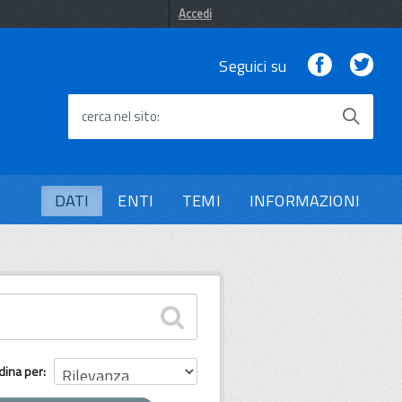
Accedi
Facebook
Twi
Seguici su
cerca nel sito
DATI
ENTI
TEMI
INFORMAZIONI
dina per