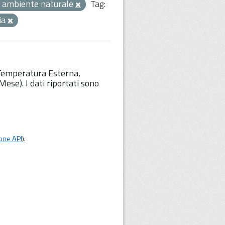
 ambiente naturale
Tag:
ia
 Temperatura Esterna,
ese). I dati riportati sono
one API
).