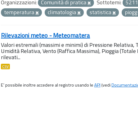
Organizzazioni:
Comunità di pratica
Sottotemi:
5211
temperatura
climatologia
statistica
piogg
Rilevazioni meteo - Meteomatera
Valori estremali (massimi e minimi) di Pressione Relativa,
Umidità Relativa, Vento (Raffica Massima), Pioggia (Totale M
rilevati...
CSV
E' possibile inoltre accedere al registro usando le
API
(vedi
Documentazi