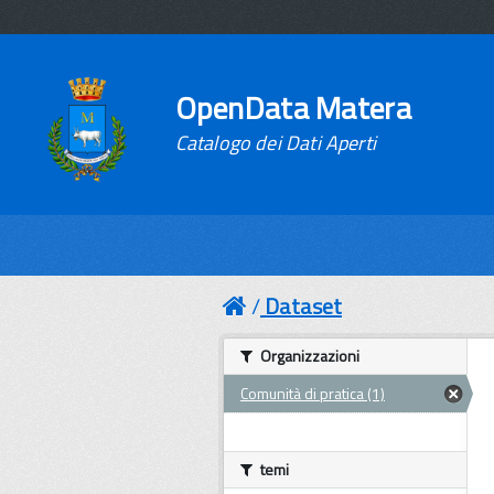
OpenData Matera
Catalogo dei Dati Aperti
Dataset
Organizzazioni
Comunità di pratica (1)
temi