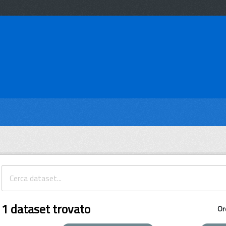
1 dataset trovato
Or