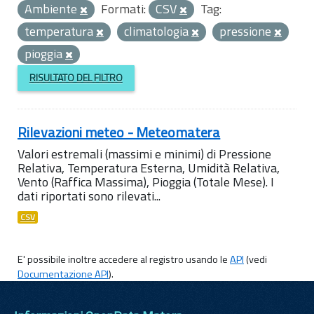
Ambiente
Formati:
CSV
Tag:
temperatura
climatologia
pressione
pioggia
RISULTATO DEL FILTRO
Rilevazioni meteo - Meteomatera
Valori estremali (massimi e minimi) di Pressione
Relativa, Temperatura Esterna, Umidità Relativa,
Vento (Raffica Massima), Pioggia (Totale Mese). I
dati riportati sono rilevati...
CSV
E' possibile inoltre accedere al registro usando le
API
(vedi
Documentazione API
).