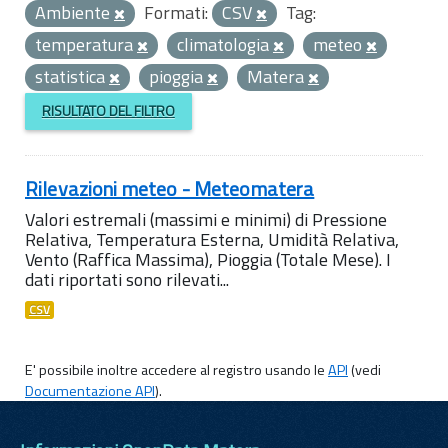
Ambiente
Formati:
CSV
Tag:
temperatura
climatologia
meteo
statistica
pioggia
Matera
RISULTATO DEL FILTRO
Rilevazioni meteo - Meteomatera
Valori estremali (massimi e minimi) di Pressione
Relativa, Temperatura Esterna, Umidità Relativa,
Vento (Raffica Massima), Pioggia (Totale Mese). I
dati riportati sono rilevati...
CSV
E' possibile inoltre accedere al registro usando le
API
(vedi
Documentazione API
).