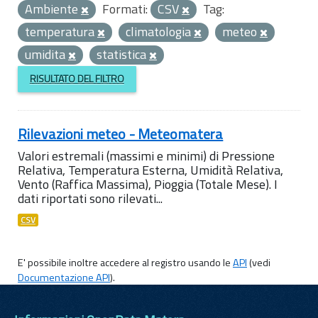
Ambiente
Formati:
CSV
Tag:
temperatura
climatologia
meteo
umidita
statistica
RISULTATO DEL FILTRO
Rilevazioni meteo - Meteomatera
Valori estremali (massimi e minimi) di Pressione
Relativa, Temperatura Esterna, Umidità Relativa,
Vento (Raffica Massima), Pioggia (Totale Mese). I
dati riportati sono rilevati...
CSV
E' possibile inoltre accedere al registro usando le
API
(vedi
Documentazione API
).