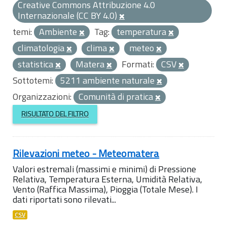
Creative Commons Attribuzione 4.0
Internazionale (CC BY 4.0)
temi:
Ambiente
Tag:
temperatura
climatologia
clima
meteo
statistica
Matera
Formati:
CSV
Sottotemi:
5211 ambiente naturale
Organizzazioni:
Comunità di pratica
RISULTATO DEL FILTRO
Rilevazioni meteo - Meteomatera
Valori estremali (massimi e minimi) di Pressione
Relativa, Temperatura Esterna, Umidità Relativa,
Vento (Raffica Massima), Pioggia (Totale Mese). I
dati riportati sono rilevati...
CSV