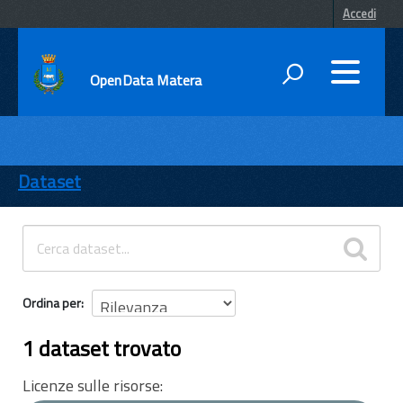
Accedi
OpenData Matera
DATI
ENTI
Dataset
TEMI
INFORMAZIONI
Ordina per
1 dataset trovato
Licenze sulle risorse: