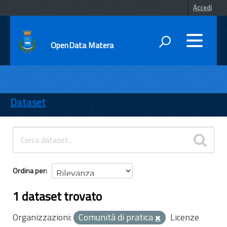
Accedi
OpenData Matera
DATI
ENTI
Dataset
TEMI
INFORMAZIONI
Ordina per
1 dataset trovato
Organizzazioni:
Comunità di pratica
Licenze