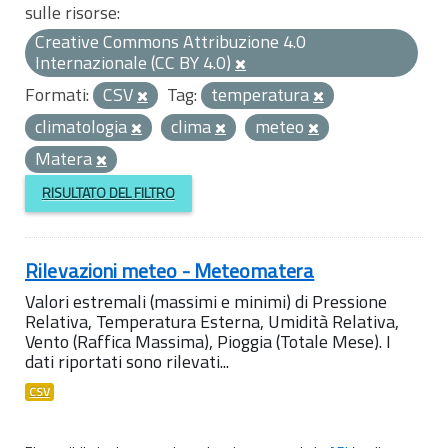
sulle risorse:
Creative Commons Attribuzione 4.0
Internazionale (CC BY 4.0)
Formati:
CSV
Tag:
temperatura
climatologia
clima
meteo
Matera
RISULTATO DEL FILTRO
Rilevazioni meteo - Meteomatera
Valori estremali (massimi e minimi) di Pressione
Relativa, Temperatura Esterna, Umidità Relativa,
Vento (Raffica Massima), Pioggia (Totale Mese). I
dati riportati sono rilevati...
CSV