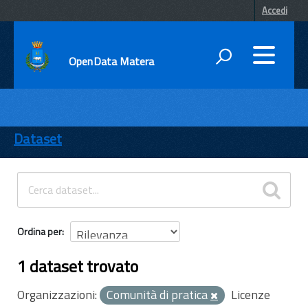
Accedi
OpenData Matera
DATI
ENTI
Dataset
TEMI
INFORMAZIONI
Ordina per
1 dataset trovato
Organizzazioni:
Comunità di pratica
Licenze