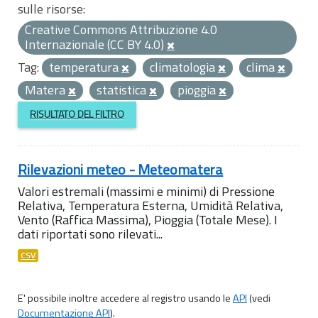
sulle risorse:
Creative Commons Attribuzione 4.0
Internazionale (CC BY 4.0)
Tag:
temperatura
climatologia
clima
Matera
statistica
pioggia
RISULTATO DEL FILTRO
Rilevazioni meteo - Meteomatera
Valori estremali (massimi e minimi) di Pressione
Relativa, Temperatura Esterna, Umidità Relativa,
Vento (Raffica Massima), Pioggia (Totale Mese). I
dati riportati sono rilevati...
CSV
E' possibile inoltre accedere al registro usando le
API
(vedi
Documentazione API
).