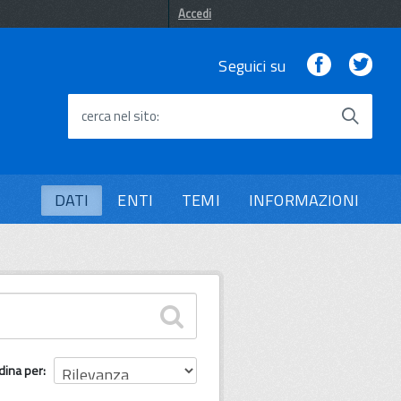
Accedi
Facebook
Twi
Seguici su
cerca nel sito
DATI
ENTI
TEMI
INFORMAZIONI
dina per