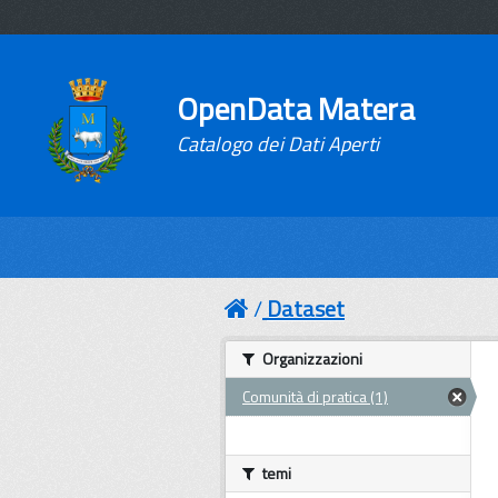
OpenData Matera
Catalogo dei Dati Aperti
Dataset
Organizzazioni
Comunità di pratica (1)
temi