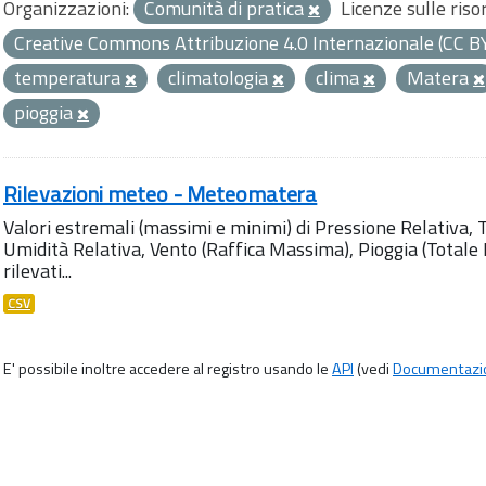
Organizzazioni:
Comunità di pratica
Licenze sulle riso
Creative Commons Attribuzione 4.0 Internazionale (CC B
temperatura
climatologia
clima
Matera
pioggia
Rilevazioni meteo - Meteomatera
Valori estremali (massimi e minimi) di Pressione Relativa,
Umidità Relativa, Vento (Raffica Massima), Pioggia (Totale M
rilevati...
CSV
E' possibile inoltre accedere al registro usando le
API
(vedi
Documentazi