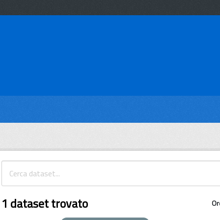
1 dataset trovato
Or