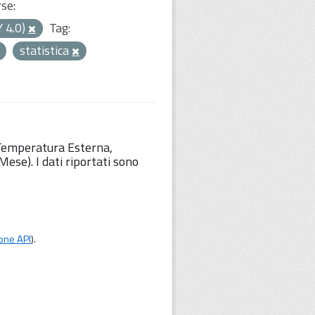
rse:
Y 4.0)
Tag:
statistica
 Temperatura Esterna,
ese). I dati riportati sono
one API
).