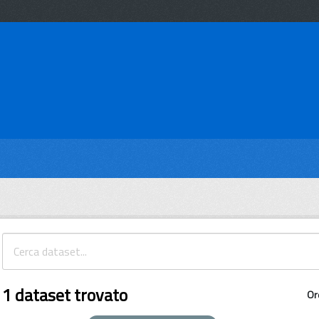
1 dataset trovato
Or