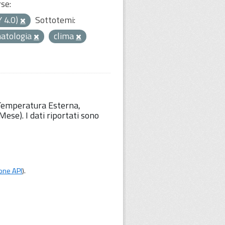
rse:
Y 4.0)
Sottotemi:
matologia
clima
 Temperatura Esterna,
ese). I dati riportati sono
one API
).