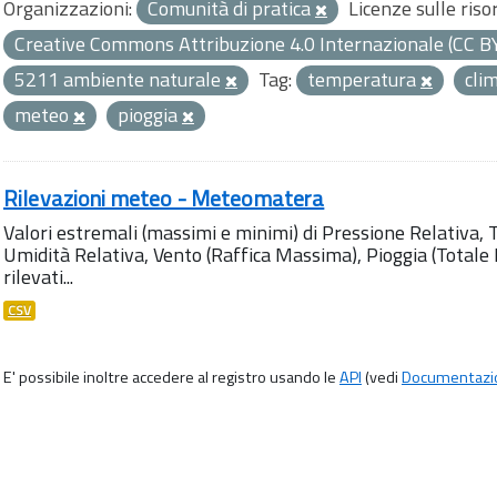
Organizzazioni:
Comunità di pratica
Licenze sulle riso
Creative Commons Attribuzione 4.0 Internazionale (CC B
5211 ambiente naturale
Tag:
temperatura
cli
meteo
pioggia
Rilevazioni meteo - Meteomatera
Valori estremali (massimi e minimi) di Pressione Relativa,
Umidità Relativa, Vento (Raffica Massima), Pioggia (Totale M
rilevati...
CSV
E' possibile inoltre accedere al registro usando le
API
(vedi
Documentazi