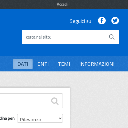
Accedi
Facebook
Twi
Seguici su
cerca nel sito
DATI
ENTI
TEMI
INFORMAZIONI
dina per