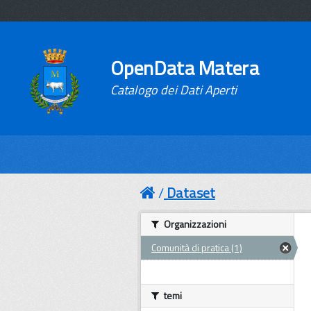
OpenData Matera
Catalogo dei Dati Aperti
Dataset
Organizzazioni
Comunità di pratica (1)
temi