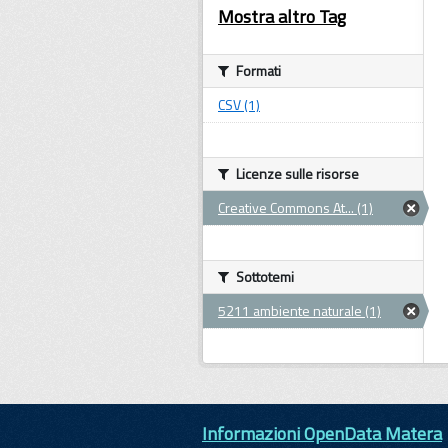
Mostra altro Tag
Formati
CSV (1)
Licenze sulle risorse
Creative Commons At... (1)
Sottotemi
5211 ambiente naturale (1)
Informazioni OpenData Matera