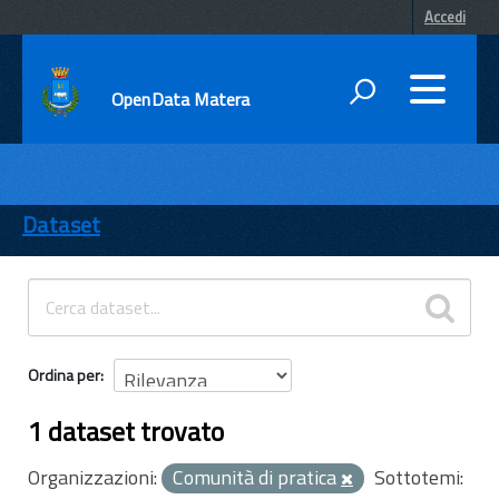
Accedi
OpenData Matera
DATI
ENTI
Dataset
TEMI
INFORMAZIONI
Ordina per
1 dataset trovato
Organizzazioni:
Comunità di pratica
Sottotemi: