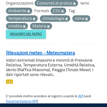
Organizzazioni:
Comunità di pratica
temi:
Ambiente
Formati:
CSV
Tag:
temperatura
climatologia
clima
umidita
Matera
RISULTATO DEL FILTRO
Rilevazioni meteo - Meteomatera
Valori estremali (massimi e minimi) di Pressione
Relativa, Temperatura Esterna, Umidità Relativa,
Vento (Raffica Massima), Pioggia (Totale Mese). I
dati riportati sono rilevati...
CSV
E' possibile inoltre accedere al registro usando le
API
(vedi
Documentazione API
).