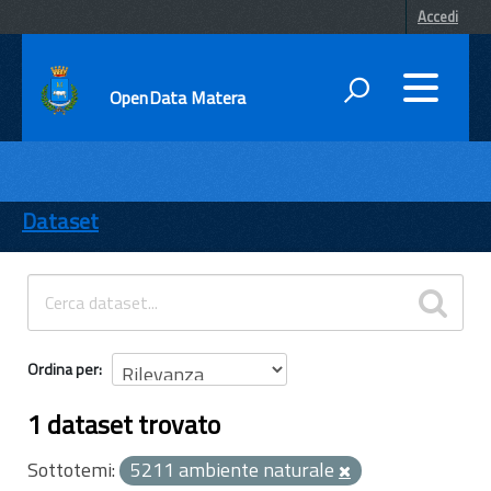
Accedi
OpenData Matera
DATI
ENTI
Dataset
TEMI
INFORMAZIONI
Ordina per
1 dataset trovato
Sottotemi:
5211 ambiente naturale