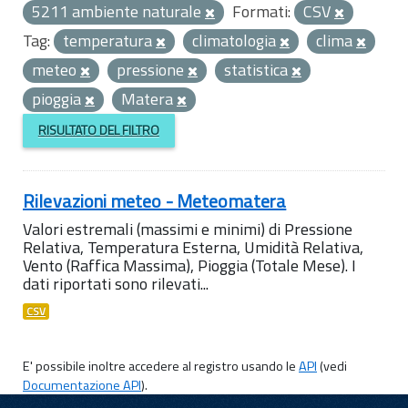
5211 ambiente naturale
Formati:
CSV
Tag:
temperatura
climatologia
clima
meteo
pressione
statistica
pioggia
Matera
RISULTATO DEL FILTRO
Rilevazioni meteo - Meteomatera
Valori estremali (massimi e minimi) di Pressione
Relativa, Temperatura Esterna, Umidità Relativa,
Vento (Raffica Massima), Pioggia (Totale Mese). I
dati riportati sono rilevati...
CSV
E' possibile inoltre accedere al registro usando le
API
(vedi
Documentazione API
).