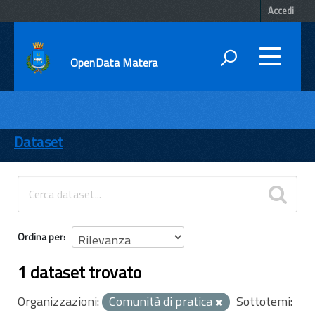
Accedi
OpenData Matera
DATI
ENTI
Dataset
TEMI
INFORMAZIONI
Ordina per
1 dataset trovato
Organizzazioni:
Comunità di pratica
Sottotemi: