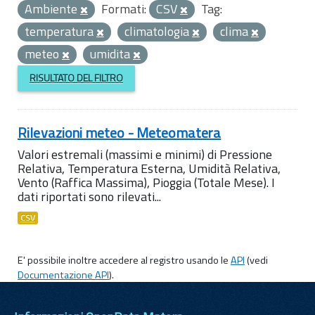
Ambiente
Formati:
CSV
Tag:
temperatura
climatologia
clima
meteo
umidita
RISULTATO DEL FILTRO
Rilevazioni meteo - Meteomatera
Valori estremali (massimi e minimi) di Pressione
Relativa, Temperatura Esterna, Umidità Relativa,
Vento (Raffica Massima), Pioggia (Totale Mese). I
dati riportati sono rilevati...
CSV
E' possibile inoltre accedere al registro usando le
API
(vedi
Documentazione API
).