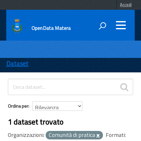
Accedi
OpenData Matera
DATI
ENTI
Dataset
TEMI
INFORMAZIONI
Ordina per
1 dataset trovato
Organizzazioni:
Comunità di pratica
Formati: