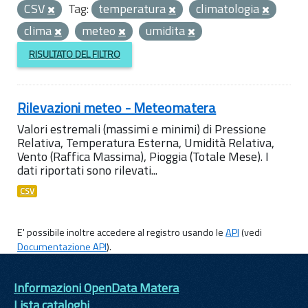
CSV
Tag:
temperatura
climatologia
clima
meteo
umidita
RISULTATO DEL FILTRO
Rilevazioni meteo - Meteomatera
Valori estremali (massimi e minimi) di Pressione
Relativa, Temperatura Esterna, Umidità Relativa,
Vento (Raffica Massima), Pioggia (Totale Mese). I
dati riportati sono rilevati...
CSV
E' possibile inoltre accedere al registro usando le
API
(vedi
Documentazione API
).
Informazioni OpenData Matera
Lista cataloghi