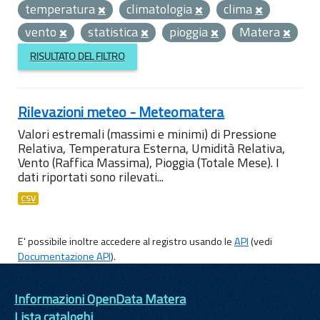
temperatura
climatologia
clima
vento
statistica
pioggia
Matera
RISULTATO DEL FILTRO
Rilevazioni meteo - Meteomatera
Valori estremali (massimi e minimi) di Pressione
Relativa, Temperatura Esterna, Umidità Relativa,
Vento (Raffica Massima), Pioggia (Totale Mese). I
dati riportati sono rilevati...
CSV
E' possibile inoltre accedere al registro usando le
API
(vedi
Documentazione API
).
Informazioni OpenData Matera
Lista cataloghi