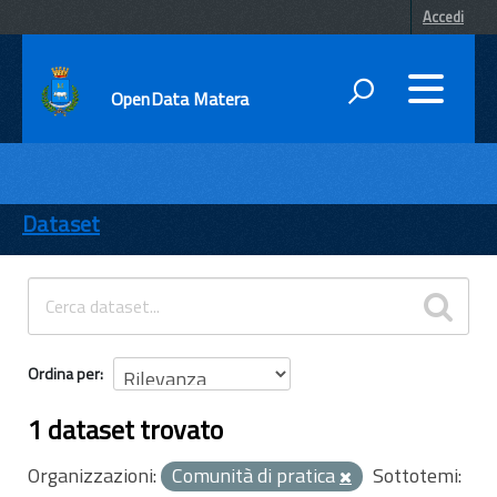
Accedi
OpenData Matera
DATI
ENTI
Dataset
TEMI
INFORMAZIONI
Ordina per
1 dataset trovato
Organizzazioni:
Comunità di pratica
Sottotemi: