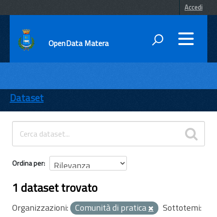
Accedi
OpenData Matera
DATI
ENTI
Dataset
TEMI
INFORMAZIONI
Ordina per
1 dataset trovato
Organizzazioni:
Comunità di pratica
Sottotemi: