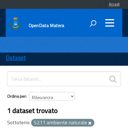
Accedi
OpenData Matera
DATI
ENTI
Dataset
TEMI
INFORMAZIONI
Ordina per
1 dataset trovato
Sottotemi:
5211 ambiente naturale