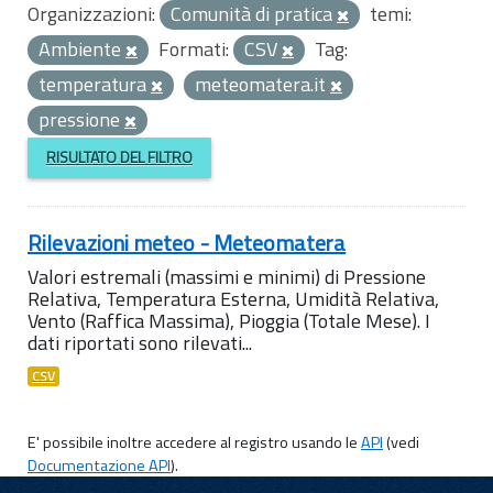
Organizzazioni:
Comunità di pratica
temi:
Ambiente
Formati:
CSV
Tag:
temperatura
meteomatera.it
pressione
RISULTATO DEL FILTRO
Rilevazioni meteo - Meteomatera
Valori estremali (massimi e minimi) di Pressione
Relativa, Temperatura Esterna, Umidità Relativa,
Vento (Raffica Massima), Pioggia (Totale Mese). I
dati riportati sono rilevati...
CSV
E' possibile inoltre accedere al registro usando le
API
(vedi
Documentazione API
).