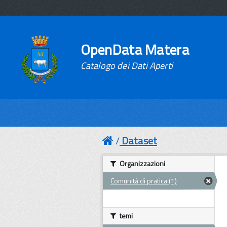
OpenData Matera
Catalogo dei Dati Aperti
Dataset
Organizzazioni
Comunità di pratica (1)
temi