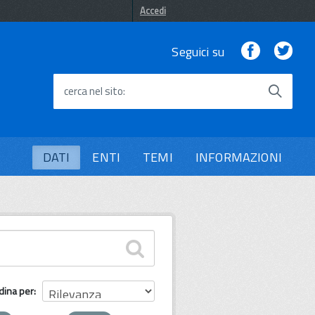
Accedi
Facebook
Twi
Seguici su
cerca nel sito
DATI
ENTI
TEMI
INFORMAZIONI
dina per