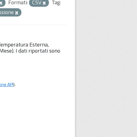
Formati:
CSV
Tag:
ssione
 Temperatura Esterna,
ese). I dati riportati sono
one API
).