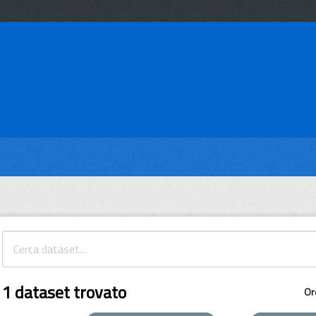
1 dataset trovato
Or