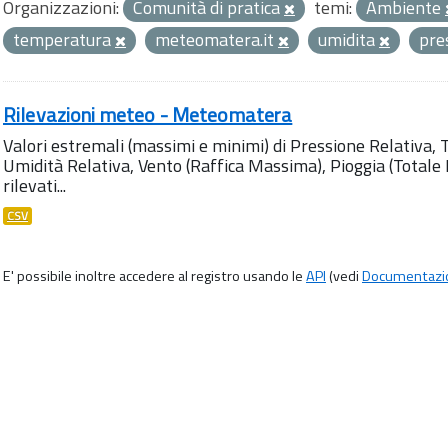
Organizzazioni:
Comunità di pratica
temi:
Ambiente
temperatura
meteomatera.it
umidita
pre
Rilevazioni meteo - Meteomatera
Valori estremali (massimi e minimi) di Pressione Relativa,
Umidità Relativa, Vento (Raffica Massima), Pioggia (Totale M
rilevati...
CSV
E' possibile inoltre accedere al registro usando le
API
(vedi
Documentazi