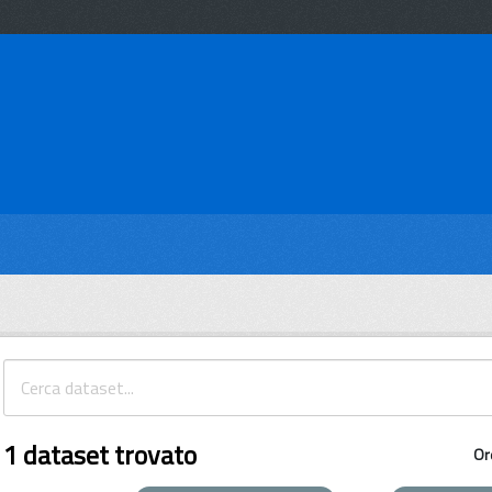
1 dataset trovato
Or