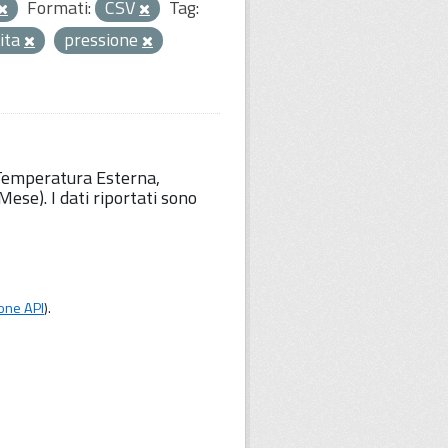
Formati:
CSV
Tag:
ita
pressione
 Temperatura Esterna,
ese). I dati riportati sono
one API
).