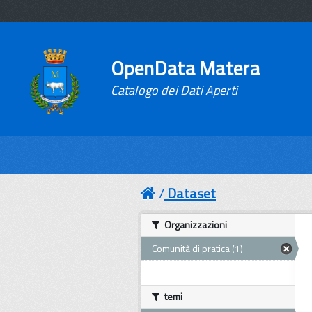
OpenData Matera
Catalogo dei Dati Aperti
Dataset
Organizzazioni
Comunità di pratica (1)
temi