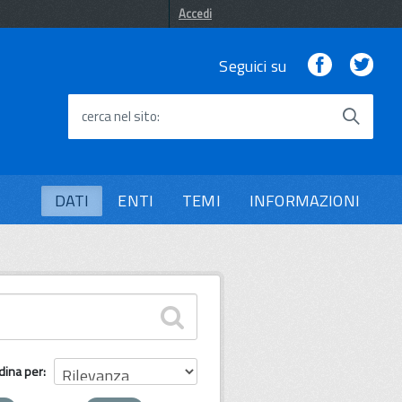
Accedi
Facebook
Twi
Seguici su
cerca nel sito
DATI
ENTI
TEMI
INFORMAZIONI
dina per