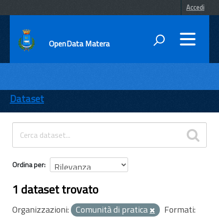
Accedi
OpenData Matera
DATI
ENTI
Dataset
TEMI
INFORMAZIONI
Ordina per
1 dataset trovato
Organizzazioni:
Comunità di pratica
Formati: