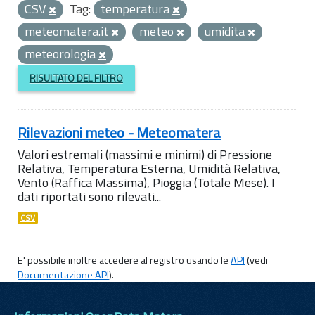
CSV
Tag:
temperatura
meteomatera.it
meteo
umidita
meteorologia
RISULTATO DEL FILTRO
Rilevazioni meteo - Meteomatera
Valori estremali (massimi e minimi) di Pressione
Relativa, Temperatura Esterna, Umidità Relativa,
Vento (Raffica Massima), Pioggia (Totale Mese). I
dati riportati sono rilevati...
CSV
E' possibile inoltre accedere al registro usando le
API
(vedi
Documentazione API
).