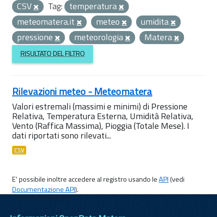
CSV
Tag:
temperatura
meteomatera.it
meteo
umidita
pressione
meteorologia
Matera
RISULTATO DEL FILTRO
Rilevazioni meteo - Meteomatera
Valori estremali (massimi e minimi) di Pressione
Relativa, Temperatura Esterna, Umidità Relativa,
Vento (Raffica Massima), Pioggia (Totale Mese). I
dati riportati sono rilevati...
CSV
E' possibile inoltre accedere al registro usando le
API
(vedi
Documentazione API
).