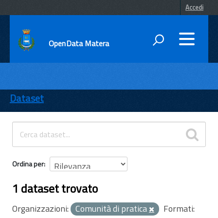
Accedi
OpenData Matera
DATI
ENTI
Dataset
TEMI
INFORMAZIONI
Ordina per
1 dataset trovato
Organizzazioni:
Comunità di pratica
Formati: