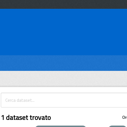
1 dataset trovato
Or