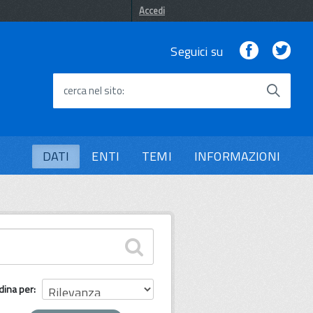
Accedi
Facebook
Twi
Seguici su
cerca nel sito
DATI
ENTI
TEMI
INFORMAZIONI
dina per