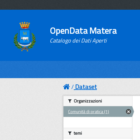
OpenData Matera
Catalogo dei Dati Aperti
Dataset
Organizzazioni
Comunità di pratica (1)
temi