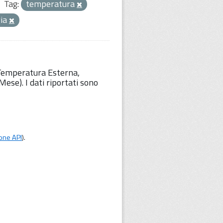
Tag:
temperatura
gia
 Temperatura Esterna,
ese). I dati riportati sono
one API
).