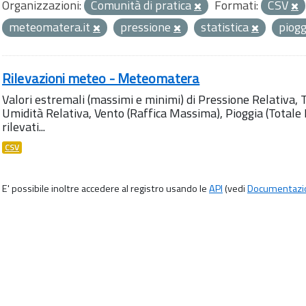
Organizzazioni:
Comunità di pratica
Formati:
CSV
meteomatera.it
pressione
statistica
piog
Rilevazioni meteo - Meteomatera
Valori estremali (massimi e minimi) di Pressione Relativa,
Umidità Relativa, Vento (Raffica Massima), Pioggia (Totale M
rilevati...
CSV
E' possibile inoltre accedere al registro usando le
API
(vedi
Documentazi