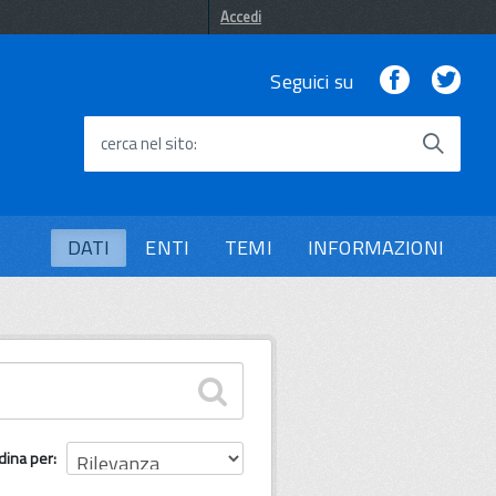
Accedi
Facebook
Twi
Seguici su
cerca nel sito
DATI
ENTI
TEMI
INFORMAZIONI
dina per