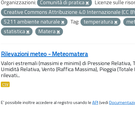
Organizzazioni:
Comunità di pratica
Licenze sulle riso
Creative Commons Attribuzione 4.0 Internazionale (CC B
5211 ambiente naturale
Tag:
temperatura
met
statistica
Matera
Rilevazioni meteo - Meteomatera
Valori estremali (massimi e minimi) di Pressione Relativa,
Umidità Relativa, Vento (Raffica Massima), Pioggia (Totale M
rilevati...
CSV
E' possibile inoltre accedere al registro usando le
API
(vedi
Documentazi