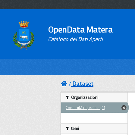
OpenData Matera
Catalogo dei Dati Aperti
Dataset
Organizzazioni
Comunità di pratica (1)
temi