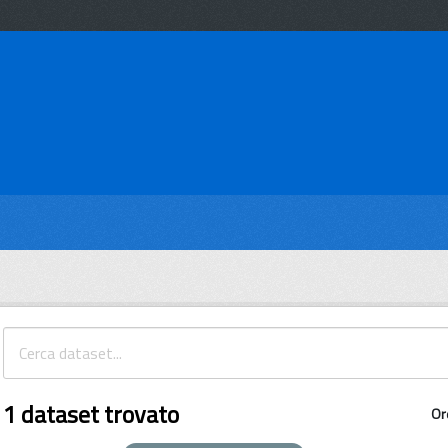
1 dataset trovato
Or