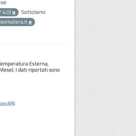
rse:
Y 4.0)
Sottotemi:
eomatera.it
 Temperatura Esterna,
ese). I dati riportati sono
one API
).