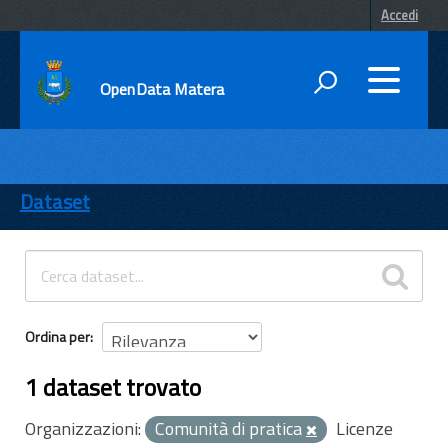
Accedi
OpenData Matera
DATI
ENTI
Dataset
TEMI
INFORMAZIONI
Ordina per
1 dataset trovato
Organizzazioni:
Comunità di pratica
Licenze