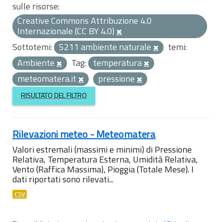
sulle risorse:
Creative Commons Attribuzione 4.0
Internazionale (CC BY 4.0)
Sottotemi:
5211 ambiente naturale
temi:
Ambiente
Tag:
temperatura
meteomatera.it
pressione
RISULTATO DEL FILTRO
Rilevazioni meteo - Meteomatera
Valori estremali (massimi e minimi) di Pressione
Relativa, Temperatura Esterna, Umidità Relativa,
Vento (Raffica Massima), Pioggia (Totale Mese). I
dati riportati sono rilevati...
CSV