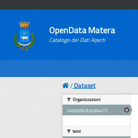
OpenData Matera
Catalogo dei Dati Aperti
Dataset
Organizzazioni
Comunità di pratica (1)
temi