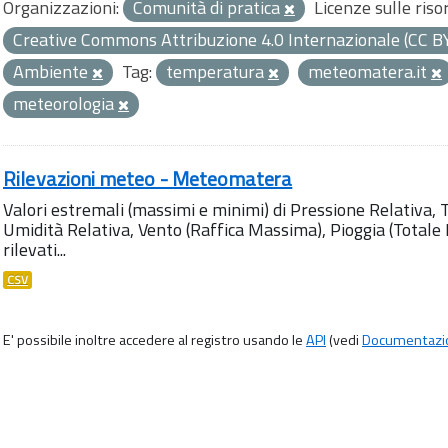
Organizzazioni:
Comunità di pratica
Licenze sulle riso
Creative Commons Attribuzione 4.0 Internazionale (CC B
Ambiente
Tag:
temperatura
meteomatera.it
meteorologia
Rilevazioni meteo - Meteomatera
Valori estremali (massimi e minimi) di Pressione Relativa,
Umidità Relativa, Vento (Raffica Massima), Pioggia (Totale M
rilevati...
CSV
E' possibile inoltre accedere al registro usando le
API
(vedi
Documentazi