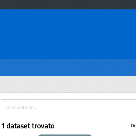
1 dataset trovato
Or