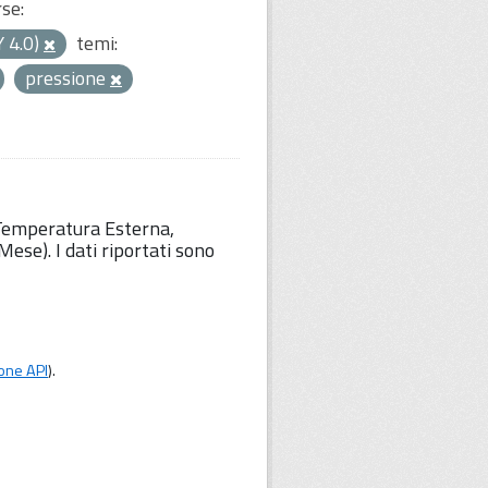
rse:
Y 4.0)
temi:
pressione
 Temperatura Esterna,
ese). I dati riportati sono
one API
).