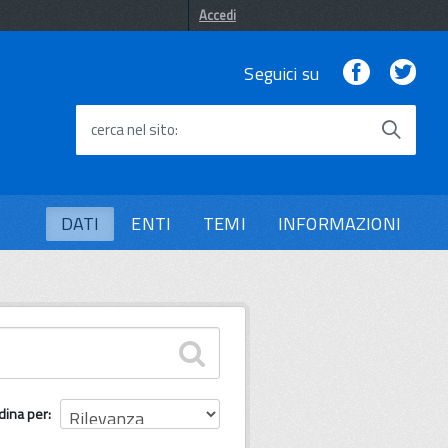
Accedi
Facebook
Twi
Seguici su
cerca nel sito
DATI
ENTI
TEMI
INFORMAZIONI
dina per