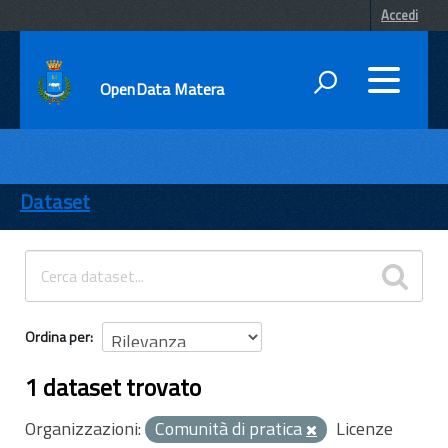
Accedi
OpenData Matera
DATI
ENTI
Dataset
TEMI
INFORMAZIONI
Ordina per
1 dataset trovato
Organizzazioni:
Comunità di pratica
Licenze