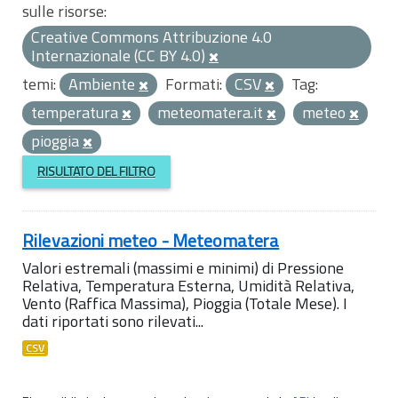
sulle risorse:
Creative Commons Attribuzione 4.0
Internazionale (CC BY 4.0)
temi:
Ambiente
Formati:
CSV
Tag:
temperatura
meteomatera.it
meteo
pioggia
RISULTATO DEL FILTRO
Rilevazioni meteo - Meteomatera
Valori estremali (massimi e minimi) di Pressione
Relativa, Temperatura Esterna, Umidità Relativa,
Vento (Raffica Massima), Pioggia (Totale Mese). I
dati riportati sono rilevati...
CSV