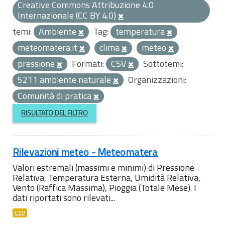
Creative Commons Attribuzione 4.0
Internazionale (CC BY 4.0)
temi:
Ambiente
Tag:
temperatura
meteomatera.it
clima
meteo
pressione
Formati:
CSV
Sottotemi:
5211 ambiente naturale
Organizzazioni:
Comunità di pratica
RISULTATO DEL FILTRO
Rilevazioni meteo - Meteomatera
Valori estremali (massimi e minimi) di Pressione
Relativa, Temperatura Esterna, Umidità Relativa,
Vento (Raffica Massima), Pioggia (Totale Mese). I
dati riportati sono rilevati...
CSV