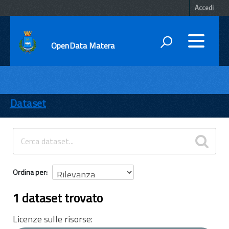
Accedi
OpenData Matera
DATI
ENTI
Dataset
TEMI
INFORMAZIONI
Ordina per
1 dataset trovato
Licenze sulle risorse: