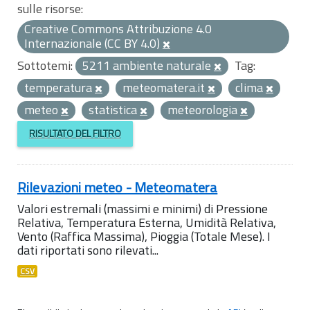
sulle risorse:
Creative Commons Attribuzione 4.0
Internazionale (CC BY 4.0)
Sottotemi:
5211 ambiente naturale
Tag:
temperatura
meteomatera.it
clima
meteo
statistica
meteorologia
RISULTATO DEL FILTRO
Rilevazioni meteo - Meteomatera
Valori estremali (massimi e minimi) di Pressione
Relativa, Temperatura Esterna, Umidità Relativa,
Vento (Raffica Massima), Pioggia (Totale Mese). I
dati riportati sono rilevati...
CSV