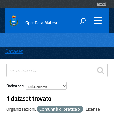
Accedi
OpenData Matera
DATI
ENTI
Dataset
TEMI
INFORMAZIONI
Ordina per
1 dataset trovato
Organizzazioni:
Comunità di pratica
Licenze