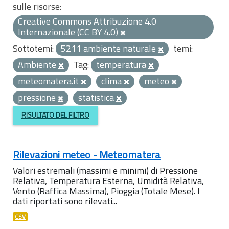
sulle risorse:
Creative Commons Attribuzione 4.0
Internazionale (CC BY 4.0)
Sottotemi:
5211 ambiente naturale
temi:
Ambiente
Tag:
temperatura
meteomatera.it
clima
meteo
pressione
statistica
RISULTATO DEL FILTRO
Rilevazioni meteo - Meteomatera
Valori estremali (massimi e minimi) di Pressione
Relativa, Temperatura Esterna, Umidità Relativa,
Vento (Raffica Massima), Pioggia (Totale Mese). I
dati riportati sono rilevati...
CSV