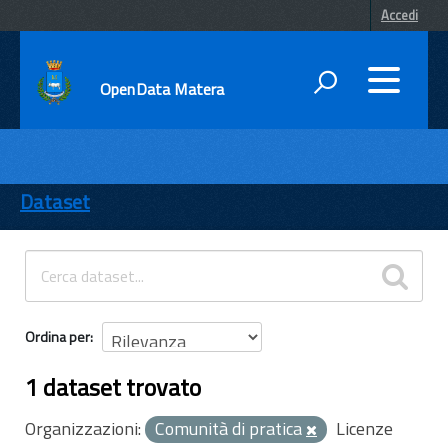
Accedi
OpenData Matera
DATI
ENTI
Dataset
TEMI
INFORMAZIONI
Ordina per
1 dataset trovato
Organizzazioni:
Comunità di pratica
Licenze