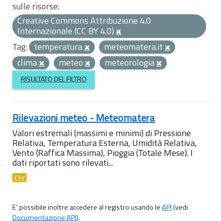
sulle risorse:
Creative Commons Attribuzione 4.0
Internazionale (CC BY 4.0)
Tag:
temperatura
meteomatera.it
clima
meteo
meteorologia
RISULTATO DEL FILTRO
Rilevazioni meteo - Meteomatera
Valori estremali (massimi e minimi) di Pressione
Relativa, Temperatura Esterna, Umidità Relativa,
Vento (Raffica Massima), Pioggia (Totale Mese). I
dati riportati sono rilevati...
CSV
E' possibile inoltre accedere al registro usando le
API
(vedi
Documentazione API
).