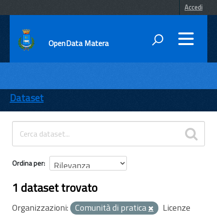
Accedi
OpenData Matera
DATI
ENTI
Dataset
TEMI
INFORMAZIONI
Ordina per
1 dataset trovato
Organizzazioni:
Comunità di pratica
Licenze