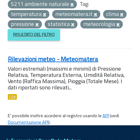
5211 ambiente naturale
Tag:
temperatura
meteomatera.it
clima
pressione
statistica
meteorologia
RISULTATO DEL FILTRO
Rilevazioni meteo - Meteomatera
Valori estremali (massimi e minimi) di Pressione
Relativa, Temperatura Esterna, Umidità Relativa,
Vento (Raffica Massima), Pioggia (Totale Mese). I
dati riportati sono rilevati...
CSV
E' possibile inoltre accedere al registro usando le
API
(vedi
Documentazione API
).