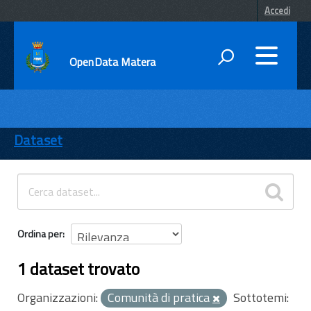
Accedi
OpenData Matera
DATI
ENTI
Dataset
TEMI
INFORMAZIONI
Ordina per
1 dataset trovato
Organizzazioni:
Comunità di pratica
Sottotemi: