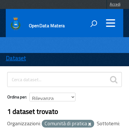
Accedi
OpenData Matera
DATI
ENTI
Dataset
TEMI
INFORMAZIONI
Ordina per
1 dataset trovato
Organizzazioni:
Comunità di pratica
Sottotemi: