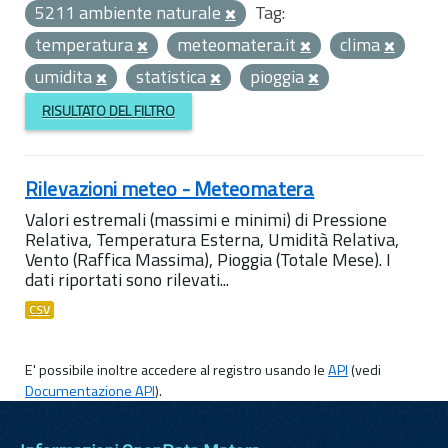
5211 ambiente naturale
Tag:
temperatura
meteomatera.it
clima
umidita
statistica
pioggia
RISULTATO DEL FILTRO
Rilevazioni meteo - Meteomatera
Valori estremali (massimi e minimi) di Pressione
Relativa, Temperatura Esterna, Umidità Relativa,
Vento (Raffica Massima), Pioggia (Totale Mese). I
dati riportati sono rilevati...
CSV
E' possibile inoltre accedere al registro usando le
API
(vedi
Documentazione API
).