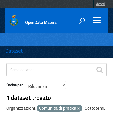
Accedi
OpenData Matera
DATI
ENTI
Dataset
TEMI
INFORMAZIONI
Ordina per
1 dataset trovato
Organizzazioni:
Comunità di pratica
Sottotemi: