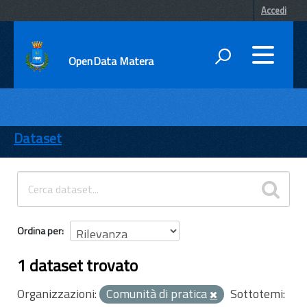
Accedi
OpenData Matera
DATI
ENTI
Dataset
TEMI
INFORMAZIONI
Ordina per
1 dataset trovato
Organizzazioni:
Comunità di pratica
Sottotemi: