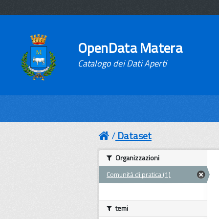
OpenData Matera
Catalogo dei Dati Aperti
Dataset
Organizzazioni
Comunità di pratica (1)
temi