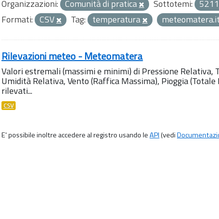
Organizzazioni:
Comunità di pratica
Sottotemi:
5211
Formati:
CSV
Tag:
temperatura
meteomatera.i
Rilevazioni meteo - Meteomatera
Valori estremali (massimi e minimi) di Pressione Relativa,
Umidità Relativa, Vento (Raffica Massima), Pioggia (Totale M
rilevati...
CSV
E' possibile inoltre accedere al registro usando le
API
(vedi
Documentazi