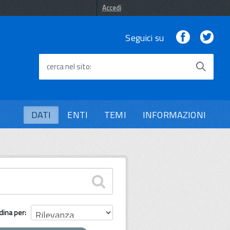
Accedi
Facebook
Twi
Seguici su
cerca nel sito
DATI
ENTI
TEMI
INFORMAZIONI
dina per