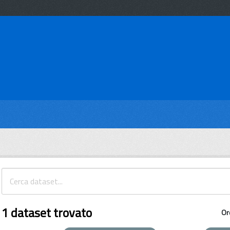
1 dataset trovato
Or