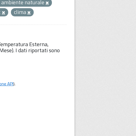
 ambiente naturale
t
clima
 Temperatura Esterna,
ese). I dati riportati sono
one API
).