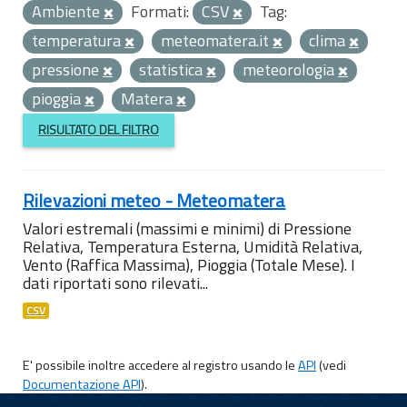
Ambiente
Formati:
CSV
Tag:
temperatura
meteomatera.it
clima
pressione
statistica
meteorologia
pioggia
Matera
RISULTATO DEL FILTRO
Rilevazioni meteo - Meteomatera
Valori estremali (massimi e minimi) di Pressione
Relativa, Temperatura Esterna, Umidità Relativa,
Vento (Raffica Massima), Pioggia (Totale Mese). I
dati riportati sono rilevati...
CSV
E' possibile inoltre accedere al registro usando le
API
(vedi
Documentazione API
).