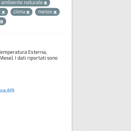
 ambiente naturale
t
clima
meteo
 Temperatura Esterna,
ese). I dati riportati sono
one API
).