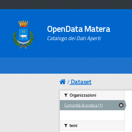
OpenData Matera
Catalogo dei Dati Aperti
Dataset
Organizzazioni
Comunità di pratica (1)
temi