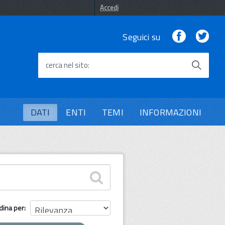
Accedi
Facebook
Twi
Seguici su
cerca nel sito
DATI
ENTI
TEMI
INFORMAZIONI
dina per