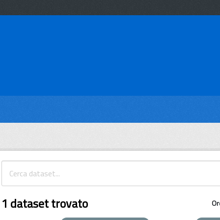
1 dataset trovato
Or