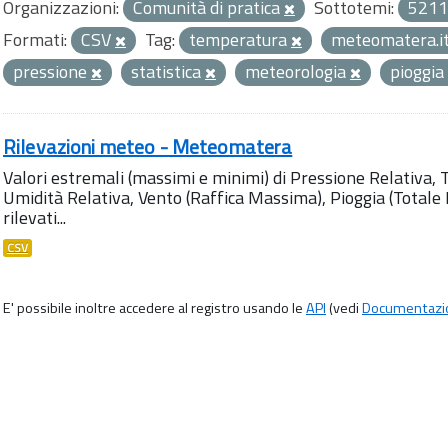
Organizzazioni:
Comunità di pratica
Sottotemi:
5211
Formati:
CSV
Tag:
temperatura
meteomatera.i
pressione
statistica
meteorologia
pioggia
Rilevazioni meteo - Meteomatera
Valori estremali (massimi e minimi) di Pressione Relativa,
Umidità Relativa, Vento (Raffica Massima), Pioggia (Totale M
rilevati...
CSV
E' possibile inoltre accedere al registro usando le
API
(vedi
Documentazi