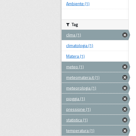
Ambiente (1)
Tag
clima (1)
climatologia (1)
Matera (1)
meteo (1)
meteomatera.it (1)
meteorologia (1)
pioggia (1)
pressione (1)
statistica (1)
temperatura (1)