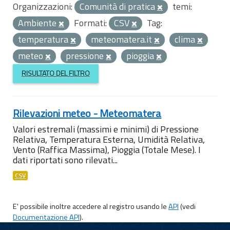
Organizzazioni:
Comunità di pratica
temi:
Ambiente
Formati:
CSV
Tag:
temperatura
meteomatera.it
clima
meteo
pressione
pioggia
RISULTATO DEL FILTRO
Rilevazioni meteo - Meteomatera
Valori estremali (massimi e minimi) di Pressione
Relativa, Temperatura Esterna, Umidità Relativa,
Vento (Raffica Massima), Pioggia (Totale Mese). I
dati riportati sono rilevati...
CSV
E' possibile inoltre accedere al registro usando le
API
(vedi
Documentazione API
).