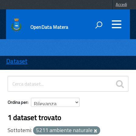
Accedi
OpenData Matera
DATI
ENTI
Dataset
TEMI
INFORMAZIONI
Ordina per
1 dataset trovato
Sottotemi:
5211 ambiente naturale