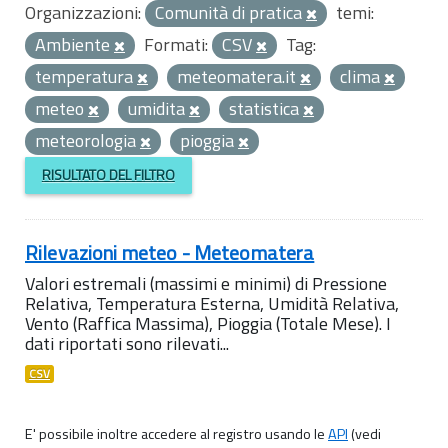
Organizzazioni:
Comunità di pratica
temi:
Ambiente
Formati:
CSV
Tag:
temperatura
meteomatera.it
clima
meteo
umidita
statistica
meteorologia
pioggia
RISULTATO DEL FILTRO
Rilevazioni meteo - Meteomatera
Valori estremali (massimi e minimi) di Pressione
Relativa, Temperatura Esterna, Umidità Relativa,
Vento (Raffica Massima), Pioggia (Totale Mese). I
dati riportati sono rilevati...
CSV
E' possibile inoltre accedere al registro usando le
API
(vedi