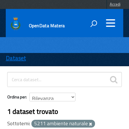
Accedi
OpenData Matera
DATI
ENTI
Dataset
TEMI
INFORMAZIONI
Ordina per
1 dataset trovato
Sottotemi:
5211 ambiente naturale