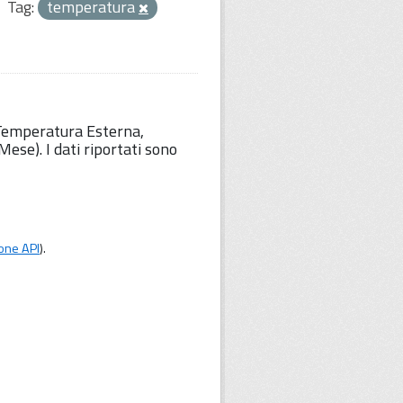
Tag:
temperatura
 Temperatura Esterna,
ese). I dati riportati sono
one API
).