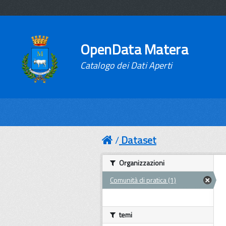
OpenData Matera
Catalogo dei Dati Aperti
Dataset
Organizzazioni
Comunità di pratica (1)
temi