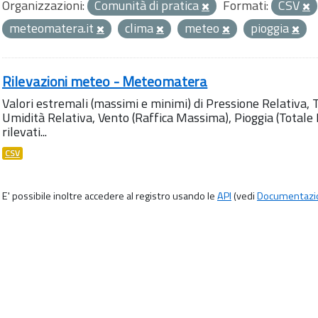
Organizzazioni:
Comunità di pratica
Formati:
CSV
meteomatera.it
clima
meteo
pioggia
Rilevazioni meteo - Meteomatera
Valori estremali (massimi e minimi) di Pressione Relativa,
Umidità Relativa, Vento (Raffica Massima), Pioggia (Totale M
rilevati...
CSV
E' possibile inoltre accedere al registro usando le
API
(vedi
Documentazi