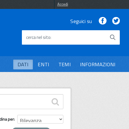
Accedi
Facebook
Twi
Seguici su
cerca nel sito
DATI
ENTI
TEMI
INFORMAZIONI
dina per