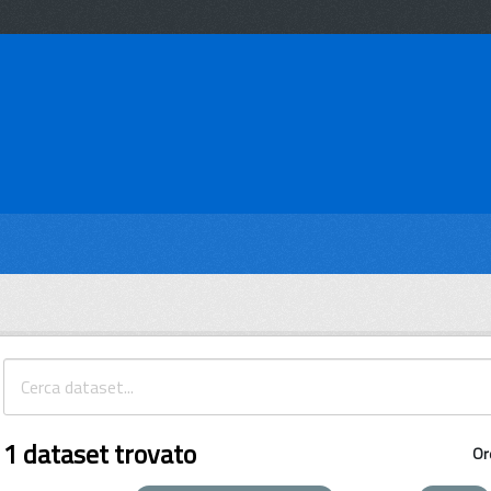
1 dataset trovato
Or