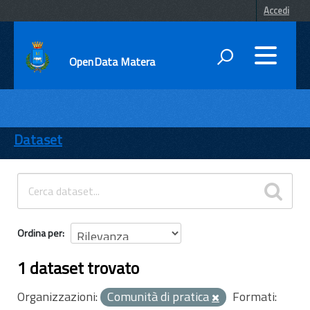
Accedi
OpenData Matera
DATI
ENTI
Dataset
TEMI
INFORMAZIONI
Ordina per
1 dataset trovato
Organizzazioni:
Comunità di pratica
Formati: