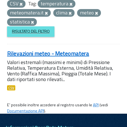
CSV
Tag:
temperatura
meteomatera.it
clima
meteo
statistica
RISULTATO DEL FILTRO
Rilevazioni meteo - Meteomatera
Valori estremali (massimi e minimi) di Pressione
Relativa, Temperatura Esterna, Umidità Relativa,
Vento (Raffica Massima), Pioggia (Totale Mese). I
dati riportati sono rilevati...
CSV
E' possibile inoltre accedere al registro usando le
API
(vedi
Documentazione API
).