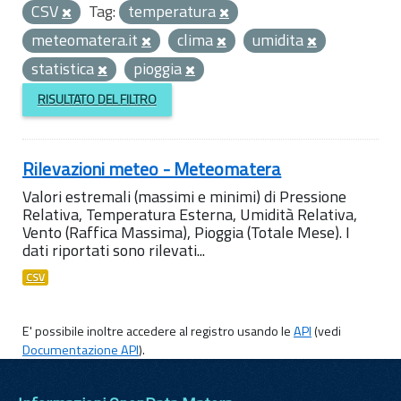
CSV
Tag:
temperatura
meteomatera.it
clima
umidita
statistica
pioggia
RISULTATO DEL FILTRO
Rilevazioni meteo - Meteomatera
Valori estremali (massimi e minimi) di Pressione
Relativa, Temperatura Esterna, Umidità Relativa,
Vento (Raffica Massima), Pioggia (Totale Mese). I
dati riportati sono rilevati...
CSV
E' possibile inoltre accedere al registro usando le
API
(vedi
Documentazione API
).