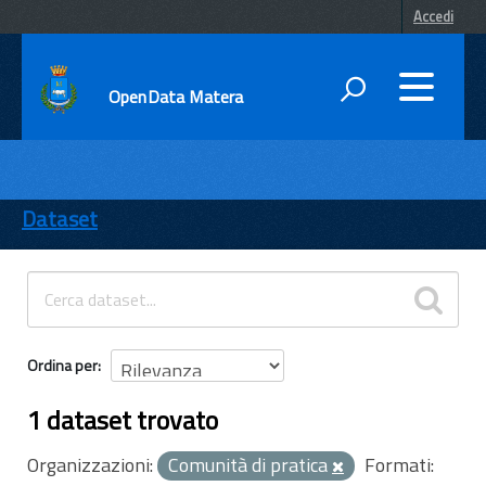
Accedi
OpenData Matera
DATI
ENTI
Dataset
TEMI
INFORMAZIONI
Ordina per
1 dataset trovato
Organizzazioni:
Comunità di pratica
Formati: