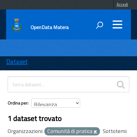
Accedi
OpenData Matera
DATI
ENTI
Dataset
TEMI
INFORMAZIONI
Ordina per
1 dataset trovato
Organizzazioni:
Comunità di pratica
Sottotemi: