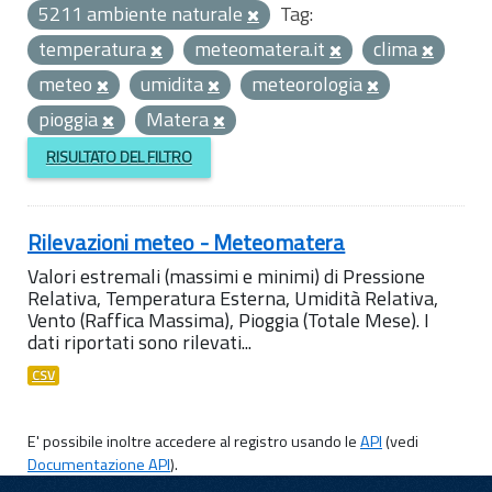
5211 ambiente naturale
Tag:
temperatura
meteomatera.it
clima
meteo
umidita
meteorologia
pioggia
Matera
RISULTATO DEL FILTRO
Rilevazioni meteo - Meteomatera
Valori estremali (massimi e minimi) di Pressione
Relativa, Temperatura Esterna, Umidità Relativa,
Vento (Raffica Massima), Pioggia (Totale Mese). I
dati riportati sono rilevati...
CSV
E' possibile inoltre accedere al registro usando le
API
(vedi
Documentazione API
).