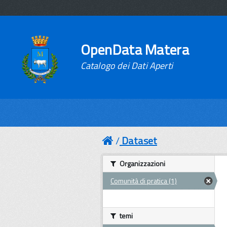
OpenData Matera
Catalogo dei Dati Aperti
Dataset
Organizzazioni
Comunità di pratica (1)
temi