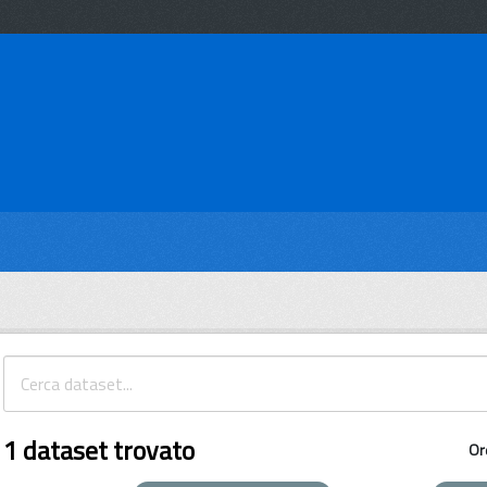
1 dataset trovato
Or