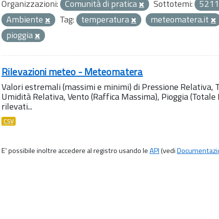
Organizzazioni:
Comunità di pratica
Sottotemi:
5211
Ambiente
Tag:
temperatura
meteomatera.it
pioggia
Rilevazioni meteo - Meteomatera
Valori estremali (massimi e minimi) di Pressione Relativa,
Umidità Relativa, Vento (Raffica Massima), Pioggia (Totale M
rilevati...
CSV
E' possibile inoltre accedere al registro usando le
API
(vedi
Documentazi