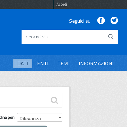
Accedi
Facebook
Twi
Seguici su
cerca nel sito
DATI
ENTI
TEMI
INFORMAZIONI
dina per