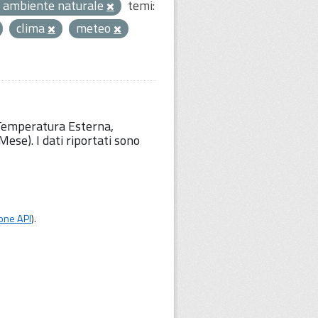
 ambiente naturale
temi:
clima
meteo
 Temperatura Esterna,
ese). I dati riportati sono
one API
).