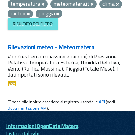
temperatura
meteomatera.it
clima
meteo
pioggia
RISULTATO DEL FILTRO
Rilevazioni meteo - Meteomatera
Valori estremali (massimi e minimi) di Pressione
Relativa, Temperatura Esterna, Umidità Relativa,
Vento (Raffica Massima), Pioggia (Totale Mese). I
dati riportati sono rilevati...
CSV
E' possibile inoltre accedere al registro usando le
API
(vedi
Documentazione API
).
Informazioni OpenData Matera
Lista cataloghi