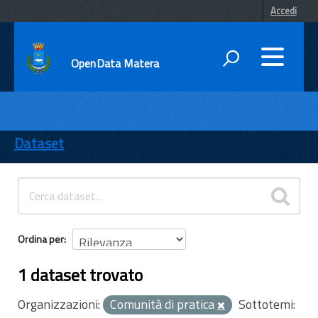
Accedi
OpenData Matera
DATI
ENTI
Dataset
TEMI
INFORMAZIONI
Ordina per
1 dataset trovato
Organizzazioni:
Comunità di pratica
Sottotemi: