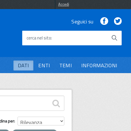
Accedi
Facebook
Twi
Seguici su
cerca nel sito
DATI
ENTI
TEMI
INFORMAZIONI
dina per