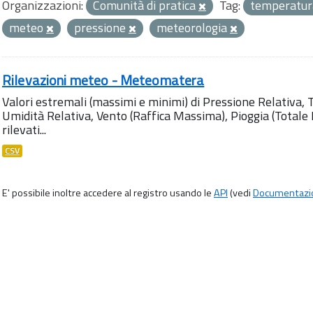
Organizzazioni:
Comunità di pratica
Tag:
temperatu
meteo
pressione
meteorologia
Rilevazioni meteo - Meteomatera
Valori estremali (massimi e minimi) di Pressione Relativa,
Umidità Relativa, Vento (Raffica Massima), Pioggia (Totale M
rilevati...
CSV
E' possibile inoltre accedere al registro usando le
API
(vedi
Documentazi