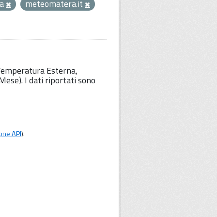
ra
meteomatera.it
 Temperatura Esterna,
ese). I dati riportati sono
one API
).