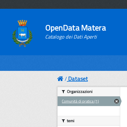
OpenData Matera
Catalogo dei Dati Aperti
Dataset
Organizzazioni
Comunità di pratica (1)
temi