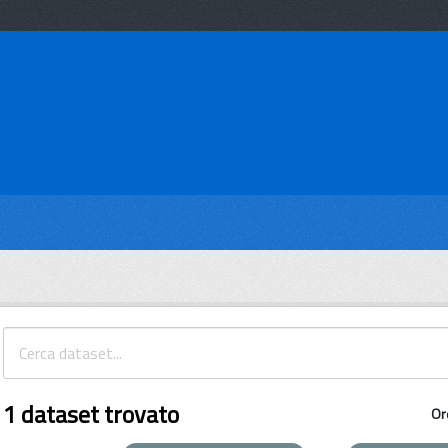
1 dataset trovato
Or