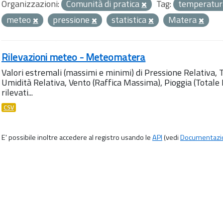
Organizzazioni:
Comunità di pratica
Tag:
temperatu
meteo
pressione
statistica
Matera
Rilevazioni meteo - Meteomatera
Valori estremali (massimi e minimi) di Pressione Relativa,
Umidità Relativa, Vento (Raffica Massima), Pioggia (Totale M
rilevati...
CSV
E' possibile inoltre accedere al registro usando le
API
(vedi
Documentazi