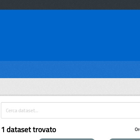
1 dataset trovato
Or