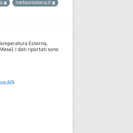
ra
meteomatera.it
 Temperatura Esterna,
ese). I dati riportati sono
one API
).