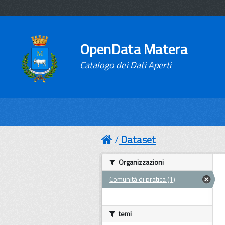
OpenData Matera
Catalogo dei Dati Aperti
Dataset
Organizzazioni
Comunità di pratica (1)
temi