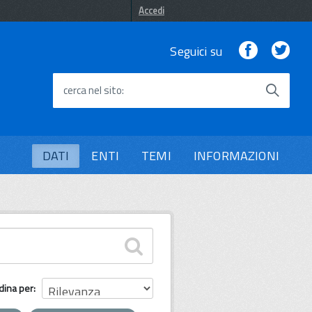
Accedi
Facebook
Twi
Seguici su
cerca nel sito
DATI
ENTI
TEMI
INFORMAZIONI
dina per