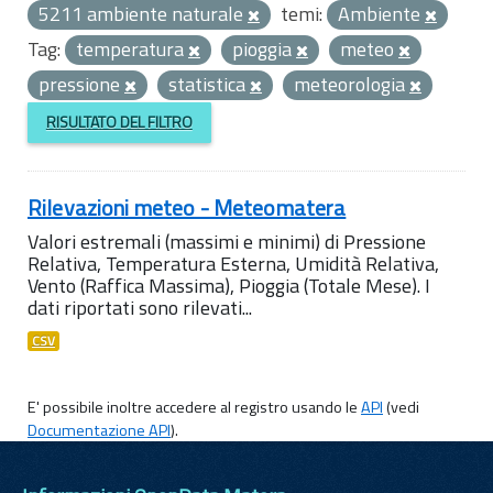
5211 ambiente naturale
temi:
Ambiente
Tag:
temperatura
pioggia
meteo
pressione
statistica
meteorologia
RISULTATO DEL FILTRO
Rilevazioni meteo - Meteomatera
Valori estremali (massimi e minimi) di Pressione
Relativa, Temperatura Esterna, Umidità Relativa,
Vento (Raffica Massima), Pioggia (Totale Mese). I
dati riportati sono rilevati...
CSV
E' possibile inoltre accedere al registro usando le
API
(vedi
Documentazione API
).