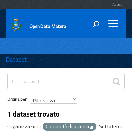
Accedi
OpenData Matera
DATI
ENTI
Dataset
TEMI
INFORMAZIONI
Ordina per
1 dataset trovato
Organizzazioni:
Comunità di pratica
Sottotemi: